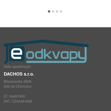
Sídlo spoločnosti:
DACHOS s.r.o.
Březenecká 4808,
430 04 Chomutov
IČ: 04481895
DIČ: CZ04481895