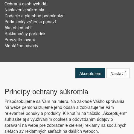
Ochrana osobných dát
Nastavenie súkromia
Dodacie a platobné podmienky
Podmienky vrátenia peňazí
Ako objednať?
Reklamačný poriadok
Prevzatie tovaru
Montážne návody
Akceptujem
Nastaviť
Princípy ochrany súkromia
Prispôsobujeme sa Vám na mieru. Na základe Vášho správania
na webe personalizujeme jeho obsah a zobrazujeme Vám
relevantné ponuky a produkty. Kliknutím na tlačidlo „Akceptujem“
Copyright © ABRA Software a.s. 2019
súhlasíte aj s využívaním cookies a odovzdaním údajov o
správaní na webe pre zobrazenie cielenej reklamy na sociálnych
sieťach av reklamných sieťach na ďalších weboch.