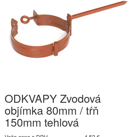
ODKVAPY Zvodová
objímka 80mm / tŕň
150mm tehlová
Vaša cena s DPH
4,52 €