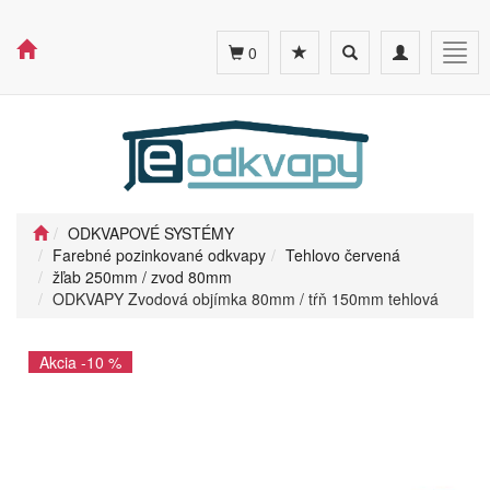
Toggle
Toggle
Togg
0
search
navigation
navig
ODKVAPOVÉ SYSTÉMY
Farebné pozinkované odkvapy
Tehlovo červená
žľab 250mm / zvod 80mm
ODKVAPY Zvodová objímka 80mm / tŕň 150mm tehlová
Akcia -10 %