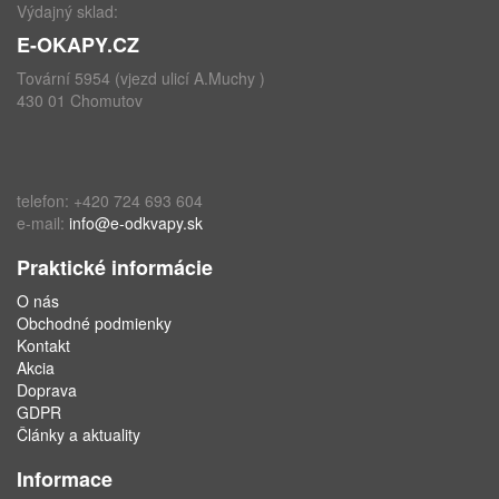
Výdajný sklad:
E-OKAPY.CZ
Tovární 5954 (vjezd ulicí A.Muchy )
430 01 Chomutov
telefon: +420 724 693 604
e-mail:
info@e-odkvapy.sk
Praktické informácie
O nás
Obchodné podmienky
Kontakt
Akcia
Doprava
GDPR
Články a aktuality
Informace