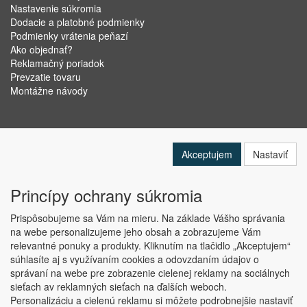
Nastavenie súkromia
Dodacie a platobné podmienky
Podmienky vrátenia peňazí
Ako objednať?
Reklamačný poriadok
Prevzatie tovaru
Montážne návody
Akceptujem
Nastaviť
Princípy ochrany súkromia
Prispôsobujeme sa Vám na mieru. Na základe Vášho správania
na webe personalizujeme jeho obsah a zobrazujeme Vám
relevantné ponuky a produkty. Kliknutím na tlačidlo „Akceptujem“
Copyright © ABRA Software a.s. 2019
súhlasíte aj s využívaním cookies a odovzdaním údajov o
správaní na webe pre zobrazenie cielenej reklamy na sociálnych
sieťach av reklamných sieťach na ďalších weboch.
Personalizáciu a cielenú reklamu si môžete podrobnejšie nastaviť