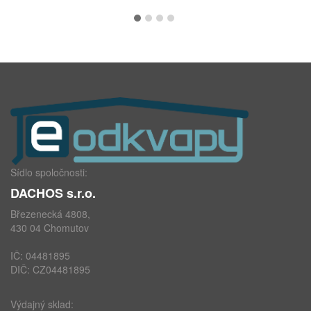
Sídlo spoločnosti:
DACHOS s.r.o.
Březenecká 4808,
430 04 Chomutov
IČ: 04481895
DIČ: CZ04481895
Výdajný sklad: