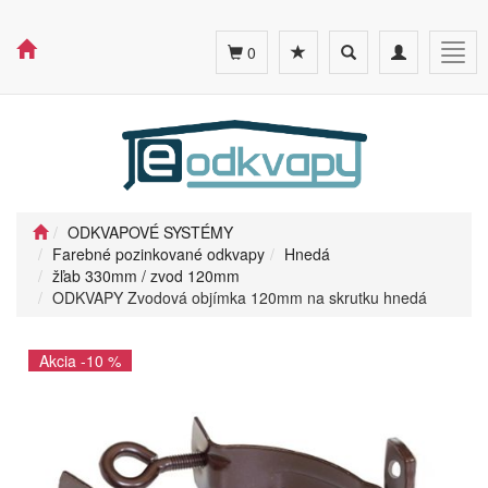
Toggle
Toggle
Togg
0
search
navigation
navig
ODKVAPOVÉ SYSTÉMY
Farebné pozinkované odkvapy
Hnedá
žľab 330mm / zvod 120mm
ODKVAPY Zvodová objímka 120mm na skrutku hnedá
Akcia -10 %