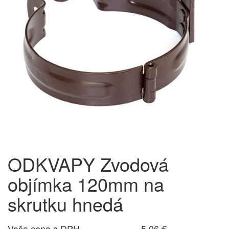
ODKVAPY Zvodová
objímka 120mm na
skrutku hnedá
Vaša cena s DPH
5,06 €