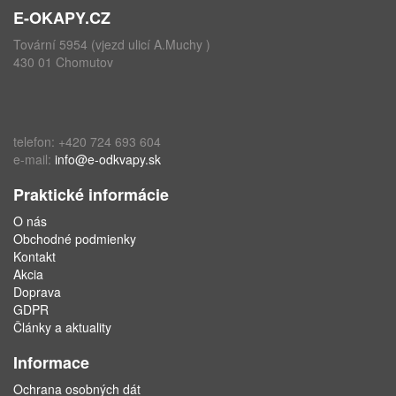
E-OKAPY.CZ
Tovární 5954 (vjezd ulicí A.Muchy )
430 01 Chomutov
telefon: +420 724 693 604
e-mail:
info@e-odkvapy.sk
Praktické informácie
O nás
Obchodné podmienky
Kontakt
Akcia
Doprava
GDPR
Články a aktuality
Informace
Ochrana osobných dát