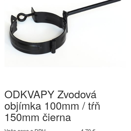
ODKVAPY Zvodová
objímka 100mm / tŕň
150mm čierna
Vaša cena s DPH
4,70 €