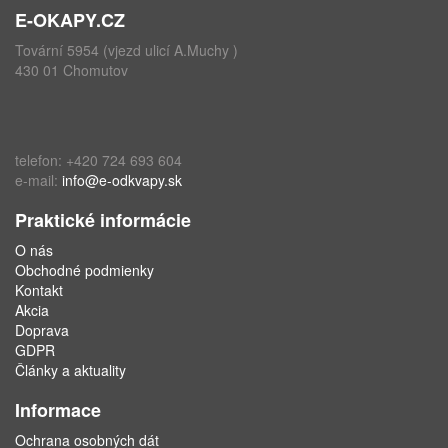
E-OKAPY.CZ
Tovární 5954 (vjezd ulicí A.Muchy )
430 01 Chomutov
telefon: +420 724 693 604
e-mail:
info@e-odkvapy.sk
Praktické informácie
O nás
Obchodné podmienky
Kontakt
Akcia
Doprava
GDPR
Články a aktuality
Informace
Ochrana osobných dát