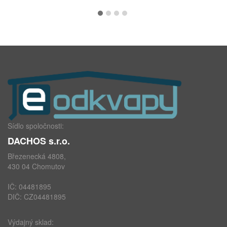
Sídlo spoločnosti:
DACHOS s.r.o.
Březenecká 4808,
430 04 Chomutov
IČ: 04481895
DIČ: CZ04481895
Výdajný sklad: