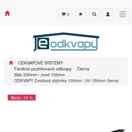
Toggle
Toggle
Togg
0
search
navigation
navig
ODKVAPOVÉ SYSTÉMY
Farebné pozinkované odkvapy
Čierna
žľab 330mm / zvod 100mm
ODKVAPY Zvodová objímka 100mm / tŕň 150mm čierna
Akcia -10 %