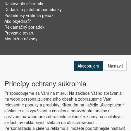
Nastavenie súkromia
Dodacie a platobné podmienky
Podmienky vrátenia peňazí
Ako objednať?
Reklamačný poriadok
Prevzatie tovaru
Montážne návody
Akceptujem
Nastaviť
Princípy ochrany súkromia
Prispôsobujeme sa Vám na mieru. Na základe Vášho správania
na webe personalizujeme jeho obsah a zobrazujeme Vám
relevantné ponuky a produkty. Kliknutím na tlačidlo „Akceptujem“
Copyright © ABRA Software a.s. 2019
súhlasíte aj s využívaním cookies a odovzdaním údajov o
správaní na webe pre zobrazenie cielenej reklamy na sociálnych
sieťach av reklamných sieťach na ďalších weboch.
Personalizáciu a cielenú reklamu si môžete podrobnejšie nastaviť