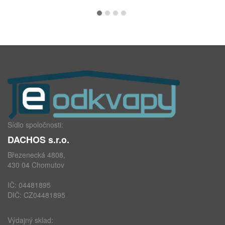
Sídlo spoločnosti:
DACHOS s.r.o.
Březenecká 4808,
430 04 Chomutov
IČ: 04481895
DIČ: CZ04481895
Výdajný sklad: