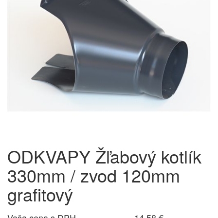
ODKVAPY Žľabový kotlík
330mm / zvod 120mm
grafitový
Vaša cena s DPH
14,58 €