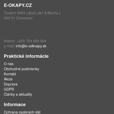
E-OKAPY.CZ
Tovární 5954 (vjezd ulicí A.Muchy )
430 01 Chomutov
telefon: +420 724 693 604
e-mail:
info@e-odkvapy.sk
Praktické informácie
O nás
Obchodné podmienky
Kontakt
Akcia
Doprava
GDPR
Články a aktuality
Informace
Ochrana osobných dát