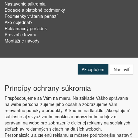
Nastavenie súkromia
Dodacie a platobné podmienky
Podmienky vrátenia peňazí
Ako objednať?
Reklamačný poriadok
Prevzatie tovaru
Montážne návody
Akceptujem
Nastaviť
Princípy ochrany súkromia
Prispôsobujeme sa Vám na mieru. Na základe Vášho správania
na webe personalizujeme jeho obsah a zobrazujeme Vám
relevantné ponuky a produkty. Kliknutím na tlačidlo „Akceptujem“
Copyright © ABRA Software a.s. 2019
súhlasíte aj s využívaním cookies a odovzdaním údajov o
správaní na webe pre zobrazenie cielenej reklamy na sociálnych
sieťach av reklamných sieťach na ďalších weboch.
Personalizáciu a cielenú reklamu si môžete podrobnejšie nastaviť