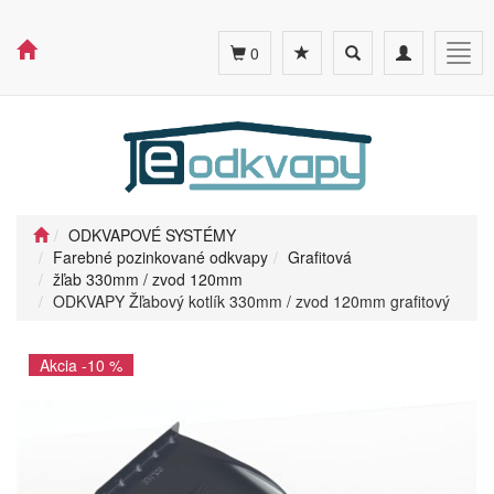
Toggle
Toggle
Togg
0
search
navigation
navig
ODKVAPOVÉ SYSTÉMY
Farebné pozinkované odkvapy
Grafitová
žľab 330mm / zvod 120mm
ODKVAPY Žľabový kotlík 330mm / zvod 120mm grafitový
Akcia -10 %