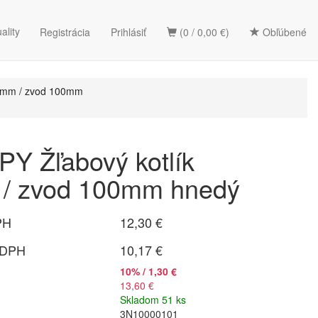
ality
Registrácia
Prihlásiť
(0 / 0,00 €)
Obľúbené
0mm / zvod 100mm
Y Žľabový kotlík
/ zvod 100mm hnedý
PH
12,30 €
 DPH
10,17 €
10% / 1,30 €
13,60 €
Skladom 51 ks
3N10000101