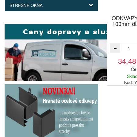
STREŠNÉ OKNA
ODKVAPY 
100mm dĺ
34,48
Ce
Skla
Kód: 