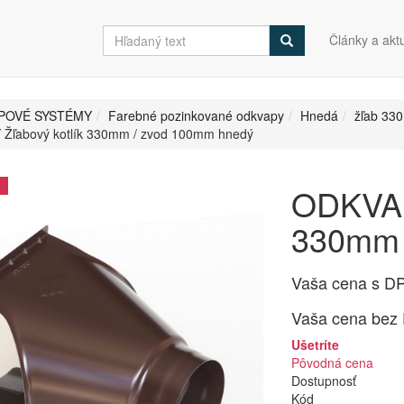
Články a aktu
POVÉ SYSTÉMY
Farebné pozinkované odkvapy
Hnedá
žľab 33
Žľabový kotlík 330mm / zvod 100mm hnedý
ODKVAP
330mm 
Vaša cena s D
Vaša cena bez
Ušetríte
Pôvodná cena
Dostupnosť
Kód