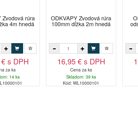
Zvodová rúra
ODKVAPY Zvodová rúra
O
žka 4m hnedá
100mm dĺžka 2m hnedá
od
 € s DPH
16,95 € s DPH
1
na za ks
Cena za ks
dom: 14 ks
Skladom: 39 ks
YL10000101
Kód: WL10000101