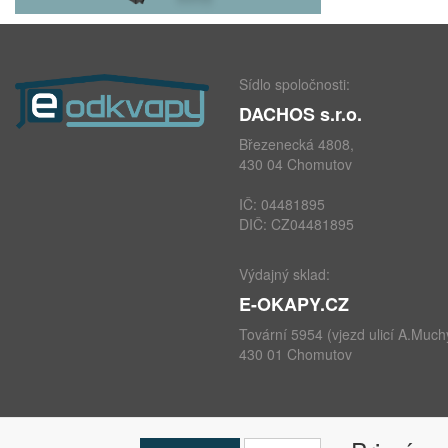
Sídlo spoločnosti:
DACHOS s.r.o.
Březenecká 4808,
430 04 Chomutov
IČ: 04481895
DIČ: CZ04481895
Výdajný sklad:
E-OKAPY.CZ
Tovární 5954 (vjezd ulicí A.Much
430 01 Chomutov
telefon: +420 724 693 604