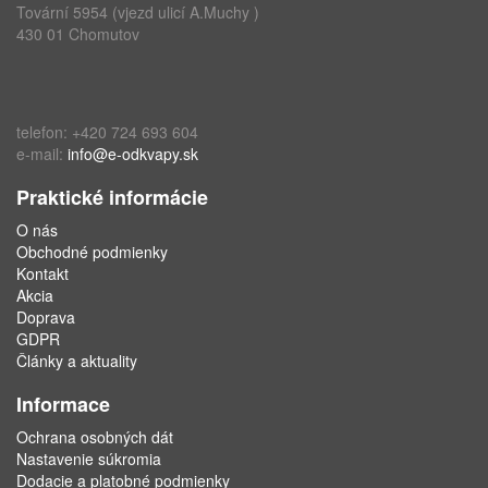
Tovární 5954 (vjezd ulicí A.Muchy )
430 01 Chomutov
telefon: +420 724 693 604
e-mail:
info@e-odkvapy.sk
Praktické informácie
O nás
Obchodné podmienky
Kontakt
Akcia
Doprava
GDPR
Články a aktuality
Informace
Ochrana osobných dát
Nastavenie súkromia
Dodacie a platobné podmienky