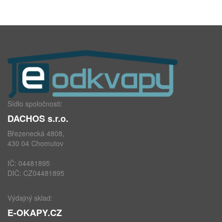
Sídlo spoločnosti:
DACHOS s.r.o.
Březenecká 4808,
430 04 Chomutov
IČ: 04481895
DIČ: CZ04481895
Výdajný sklad:
E-OKAPY.CZ