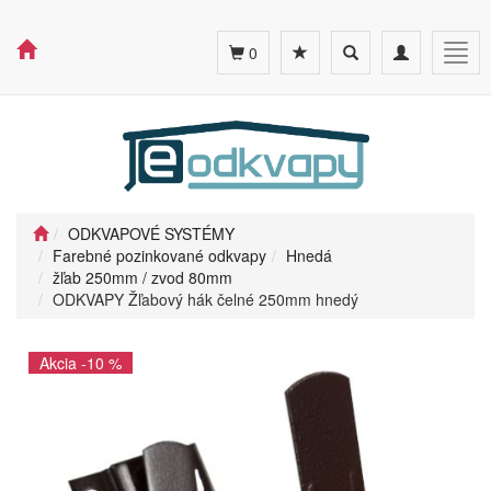
Toggle
Toggle
Togg
0
search
navigation
navig
ODKVAPOVÉ SYSTÉMY
Farebné pozinkované odkvapy
Hnedá
žľab 250mm / zvod 80mm
ODKVAPY Žľabový hák čelné 250mm hnedý
Akcia -10 %