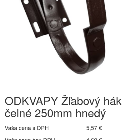
ODKVAPY Žľabový hák
čelné 250mm hnedý
Vaša cena s DPH
5,57 €
Vaša cena bez DPH
4,60 €