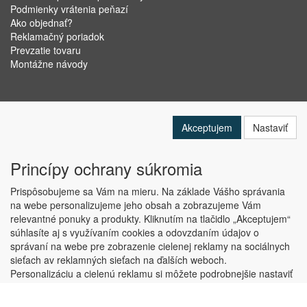
Podmienky vrátenia peňazí
Ako objednať?
Reklamačný poriadok
Prevzatie tovaru
Montážne návody
Akceptujem
Nastaviť
Princípy ochrany súkromia
Prispôsobujeme sa Vám na mieru. Na základe Vášho správania
na webe personalizujeme jeho obsah a zobrazujeme Vám
relevantné ponuky a produkty. Kliknutím na tlačidlo „Akceptujem“
Copyright © ABRA Software a.s. 2019
súhlasíte aj s využívaním cookies a odovzdaním údajov o
správaní na webe pre zobrazenie cielenej reklamy na sociálnych
sieťach av reklamných sieťach na ďalších weboch.
Personalizáciu a cielenú reklamu si môžete podrobnejšie nastaviť
alebo kedykoľvek vypnúť po kliknutí na tlačidlo „Nastaviť“.