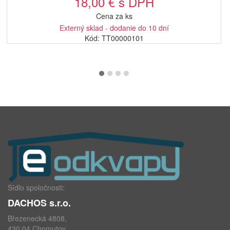
18,00 € s DPH
Cena za ks
Externý sklad - dodanie do 10 dní
Kód: TT00000101
Sídlo spoločnosti:
DACHOS s.r.o.
Březenecká 4808,
430 04 Chomutov