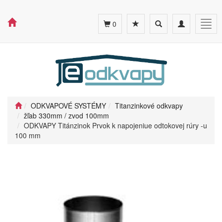
Toggle
Toggle
Togg
0
search
navigation
navig
ODKVAPOVÉ SYSTÉMY
Titanzinkové odkvapy
žľab 330mm / zvod 100mm
ODKVAPY Titánzinok Prvok k napojeniue odtokovej rúry -u
100 mm