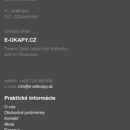
IČ: 04481895
DIČ: CZ04481895
Výdajný sklad:
E-OKAPY.CZ
Tovární 5954 (vjezd ulicí A.Muchy )
430 01 Chomutov
telefon: +420 724 693 604
e-mail:
info@e-odkvapy.sk
Praktické informácie
O nás
Obchodné podmienky
Kontakt
Akcia
Doprava