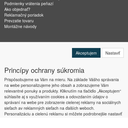
Podmienky vrátenia peňazí
Ako objednať?
Reklamačný poriadok
Prevzatie tovaru
Montážne návody
Akceptujem
Nastaviť
Princípy ochrany súkromia
Prispôsobujeme sa Vám na mieru. Na základe Vášho správania
na webe personalizujeme jeho obsah a zobrazujeme Vám
relevantné ponuky a produkty. Kliknutím na tlačidlo „Akceptujem“
Copyright © ABRA Software a.s. 2019
súhlasíte aj s využívaním cookies a odovzdaním údajov o
správaní na webe pre zobrazenie cielenej reklamy na sociálnych
sieťach av reklamných sieťach na ďalších weboch.
Personalizáciu a cielenú reklamu si môžete podrobnejšie nastaviť
alebo kedykoľvek vypnúť po kliknutí na tlačidlo „Nastaviť“.