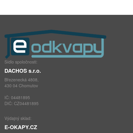
Sídlo spoločnosti:
DACHOS s.r.o.
Březenecká 4808,
430 04 Chomutov
IČ: 04481895
DIČ: CZ04481895
Výdajný sklad:
E-OKAPY.CZ