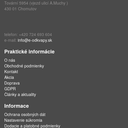
Tovární 5954 (vjezd ulicí A.Muchy )
430 01 Chomutov
telefon: +420 724 693 604
e-mail:
info@e-odkvapy.sk
Praktické informácie
O nás
Obchodné podmienky
Kontakt
Akcia
Doprava
GDPR
Články a aktuality
Informace
Ochrana osobných dát
Nastavenie súkromia
Dodacie a platobné podmienky