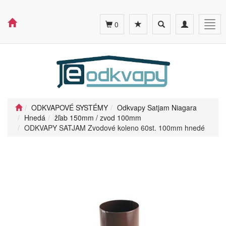
Toggle
Toggle
Togg
0
search
navigation
navig
ODKVAPOVÉ SYSTÉMY
Odkvapy Satjam Niagara
Hnedá
žľab 150mm / zvod 100mm
ODKVAPY SATJAM Zvodové koleno 60st. 100mm hnedé