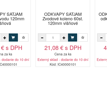
PY SATJAM
ODKVAPY SATJAM
ODK
zvodu 120mm
Zvodové koleno 60st.
od
išňová
120mm višňové
 € s DPH
21,08 € s DPH
4
na za ks
Cena za ks
- dodanie do 10 dní
Externý sklad - dodanie do 10 dní
Extern
EC40000101
Kód: IC40000101