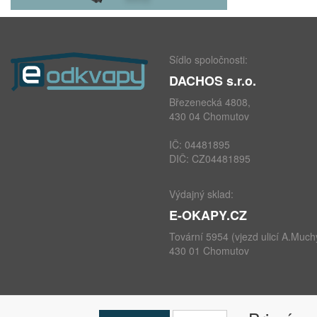
Sídlo spoločnosti:
DACHOS s.r.o.
Březenecká 4808,
430 04 Chomutov
IČ: 04481895
DIČ: CZ04481895
Výdajný sklad:
E-OKAPY.CZ
Tovární 5954 (vjezd ulicí A.Much
430 01 Chomutov
telefon: +420 724 693 604