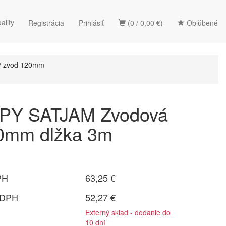
ality
Registrácia
Prihlásiť
(0 / 0,00 €)
Obľúbené
/ zvod 120mm
Y SATJAM Zvodová
20mm dlžka 3m
PH
63,25 €
 DPH
52,27 €
Externý sklad - dodanie do
10 dní