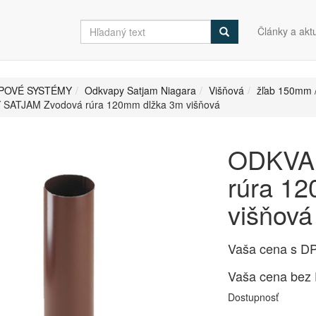
Články a aktu
POVÉ SYSTÉMY
Odkvapy Satjam Niagara
Višňová
žľab 150mm 
SATJAM Zvodová rúra 120mm dlžka 3m višňová
ODKVAP
rúra 1
višňová
Vaša cena s D
Vaša cena bez
Dostupnosť