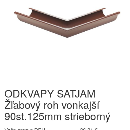
ODKVAPY SATJAM
Žľabový roh vonkajší
90st.125mm strieborný
Vaša cena s DPH
36,21 €