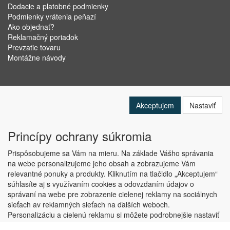
Dodacie a platobné podmienky
Podmienky vrátenia peňazí
Ako objednať?
Reklamačný poriadok
Prevzatie tovaru
Montážne návody
Akceptujem
Nastaviť
Princípy ochrany súkromia
Prispôsobujeme sa Vám na mieru. Na základe Vášho správania
na webe personalizujeme jeho obsah a zobrazujeme Vám
relevantné ponuky a produkty. Kliknutím na tlačidlo „Akceptujem“
Copyright © ABRA Software a.s. 2019
súhlasíte aj s využívaním cookies a odovzdaním údajov o
správaní na webe pre zobrazenie cielenej reklamy na sociálnych
sieťach av reklamných sieťach na ďalších weboch.
Personalizáciu a cielenú reklamu si môžete podrobnejšie nastaviť
alebo kedykoľvek vypnúť po kliknutí na tlačidlo „Nastaviť“.