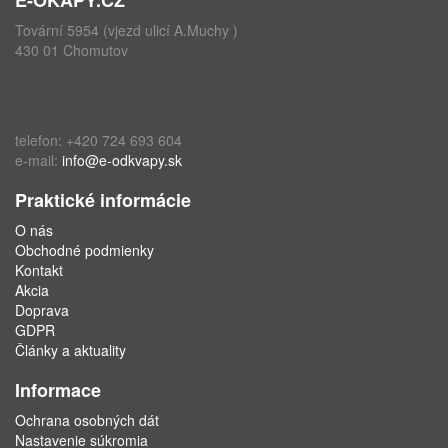
Tovární 5954 (vjezd ulicí A.Muchy )
430 01 Chomutov
telefon: +420 724 693 604
e-mail:
info@e-odkvapy.sk
Praktické informácie
O nás
Obchodné podmienky
Kontakt
Akcia
Doprava
GDPR
Články a aktuality
Informace
Ochrana osobných dát
Nastavenie súkromia