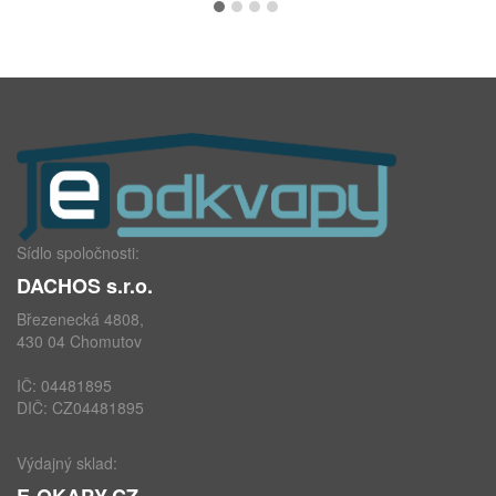
Sídlo spoločnosti:
DACHOS s.r.o.
Březenecká 4808,
430 04 Chomutov
IČ: 04481895
DIČ: CZ04481895
Výdajný sklad:
E-OKAPY.CZ