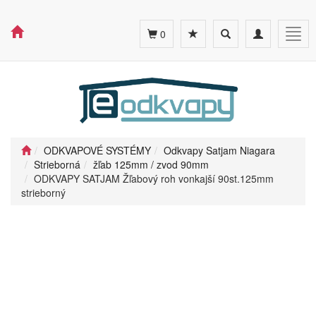
Toggle
Toggle
Togg
0
search
navigation
navig
ODKVAPOVÉ SYSTÉMY
Odkvapy Satjam Niagara
Strieborná
žľab 125mm / zvod 90mm
ODKVAPY SATJAM Žľabový roh vonkajší 90st.125mm
strieborný