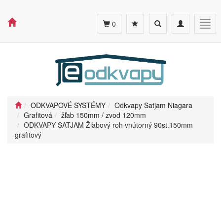
Toggle
Toggle
Togg
0
search
navigation
navig
ODKVAPOVÉ SYSTÉMY
Odkvapy Satjam Niagara
Grafitová
žľab 150mm / zvod 120mm
ODKVAPY SATJAM Žľabový roh vnútorný 90st.150mm
grafitový