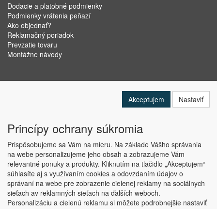
Dodacie a platobné podmienky
Podmienky vrátenia peňazí
Ako objednať?
Reklamačný poriadok
Prevzatie tovaru
Montážne návody
Akceptujem
Nastaviť
Princípy ochrany súkromia
Prispôsobujeme sa Vám na mieru. Na základe Vášho správania
na webe personalizujeme jeho obsah a zobrazujeme Vám
relevantné ponuky a produkty. Kliknutím na tlačidlo „Akceptujem“
Copyright © ABRA Software a.s. 2019
súhlasíte aj s využívaním cookies a odovzdaním údajov o
správaní na webe pre zobrazenie cielenej reklamy na sociálnych
sieťach av reklamných sieťach na ďalších weboch.
Personalizáciu a cielenú reklamu si môžete podrobnejšie nastaviť
alebo kedykoľvek vypnúť po kliknutí na tlačidlo „Nastaviť“.