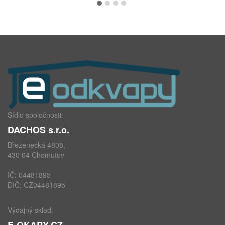
Sídlo spoločnosti:
DACHOS s.r.o.
Březenecká 4808,
430 04 Chomutov
IČ: 04481895
DIČ: CZ04481895
Výdajný sklad:
E-OKAPY.CZ