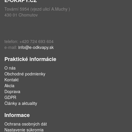
Tovární 5954 (vjezd ulicí A.Muchy )
430 01 Chomutov
telefon: +420 724 693 604
e-mail:
info@e-odkvapy.sk
Praktické informácie
O nás
Obchodné podmienky
Kontakt
Akcia
Doprava
GDPR
Články a aktuality
Informace
Ochrana osobných dát
Nastavenie súkromia