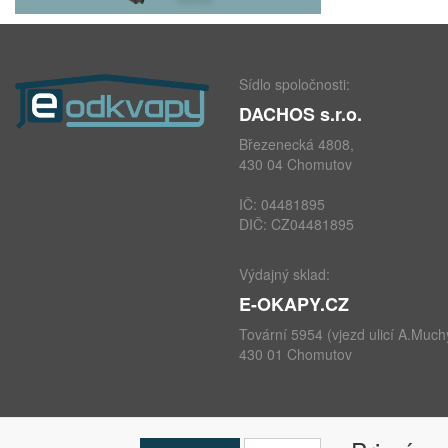
Sídlo spoločnosti:
DACHOS s.r.o.
Březenecká 4808,
430 04 Chomutov
IČ: 04481895
DIČ: CZ04481895
Výdajný sklad:
E-OKAPY.CZ
Tovární 5954 (vjezd ulicí A.Much
430 01 Chomutov
telefon: +420 724 693 604