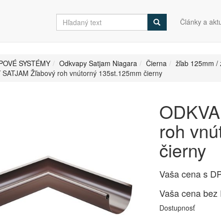
Články a aktu
POVÉ SYSTÉMY
Odkvapy Satjam Niagara
Čierna
žľab 125mm /
SATJAM Žľabový roh vnútorný 135st.125mm čierny
ODKVAP
roh vnú
čierny
Vaša cena s D
Vaša cena bez
Dostupnosť