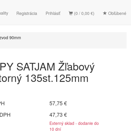
ality
Registrácia
Prihlásiť
(0 / 0,00 €)
Obľúbené
 zvod 90mm
Y SATJAM Žľabový
torný 135st.125mm
PH
57,75 €
 DPH
47,73 €
Externý sklad - dodanie do
10 dní