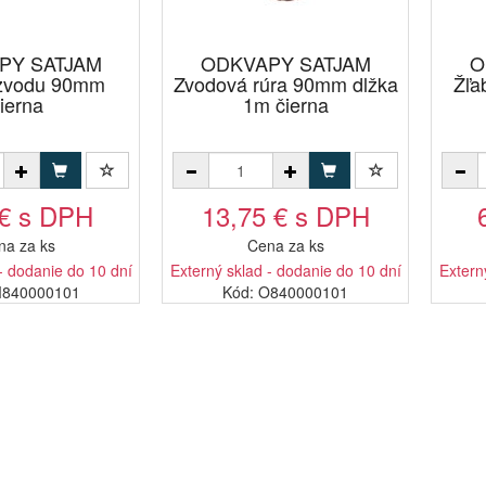
PY SATJAM
ODKVAPY SATJAM
O
 zvodu 90mm
Zvodová rúra 90mm dlžka
Žľa
ierna
1m čierna
 € s DPH
13,75 € s DPH
na za ks
Cena za ks
- dodanie do 10 dní
Externý sklad - dodanie do 10 dní
Extern
M840000101
Kód: O840000101