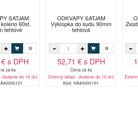
PY SATJAM
ODKVAPY SATJAM
O
koleno 60st.
Výklopka do sudu 90mm
Zvod
 tehlové
tehlová
 € s DPH
52,71 € s DPH
1
na za ks
Cena za ks
- dodanie do 10 dní
Externý sklad - dodanie do 10 dní
Extern
GA40000101
Kód: HA40000101