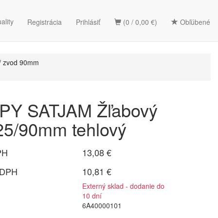
ality
Registrácia
Prihlásiť
(0 / 0,00 €)
Obľúbené
/ zvod 90mm
Y SATJAM Žľabový
125/90mm tehlový
PH
13,08 €
 DPH
10,81 €
Externý sklad - dodanie do
10 dní
6A40000101