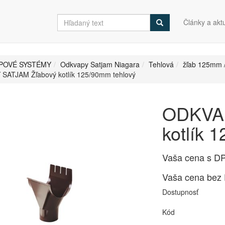
Články a aktu
POVÉ SYSTÉMY
Odkvapy Satjam Niagara
Tehlová
žľab 125mm 
SATJAM Žľabový kotlík 125/90mm tehlový
ODKVAP
kotlík 
Vaša cena s D
Vaša cena bez
Dostupnosť
Kód