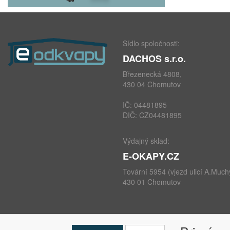
Sídlo spoločnosti:
DACHOS s.r.o.
Březenecká 4808,
430 04 Chomutov
IČ: 04481895
DIČ: CZ04481895
Výdajný sklad:
E-OKAPY.CZ
Tovární 5954 (vjezd ulicí A.Much
430 01 Chomutov
telefon: +420 724 693 604