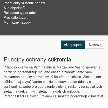
Podmienky vrátenia peňazí
Ako objednať?
Reklamačný poriadok
Prevzatie tovaru
Montážne návody
Akceptujem
Nastaviť
Princípy ochrany súkromia
Prispôsobujeme sa Vám na mieru. Na základe Vášho správania
na webe personalizujeme jeho obsah a zobrazujeme Vám
relevantné ponuky a produkty. Kliknutím na tlačidlo „Akceptujem“
Copyright © ABRA Software a.s. 2019
súhlasíte aj s využívaním cookies a odovzdaním údajov o
správaní na webe pre zobrazenie cielenej reklamy na sociálnych
sieťach av reklamných sieťach na ďalších weboch.
Personalizáciu a cielenú reklamu si môžete podrobnejšie nastaviť
alebo kedykoľvek vypnúť po kliknutí na tlačidlo „Nastaviť“.