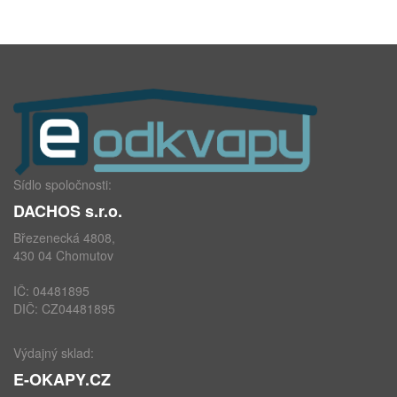
Sídlo spoločnosti:
DACHOS s.r.o.
Březenecká 4808,
430 04 Chomutov
IČ: 04481895
DIČ: CZ04481895
Výdajný sklad:
E-OKAPY.CZ