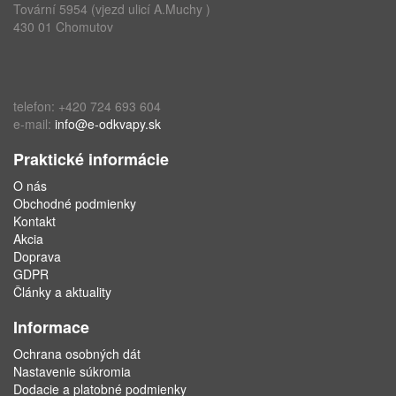
Tovární 5954 (vjezd ulicí A.Muchy )
430 01 Chomutov
telefon: +420 724 693 604
e-mail:
info@e-odkvapy.sk
Praktické informácie
O nás
Obchodné podmienky
Kontakt
Akcia
Doprava
GDPR
Články a aktuality
Informace
Ochrana osobných dát
Nastavenie súkromia
Dodacie a platobné podmienky