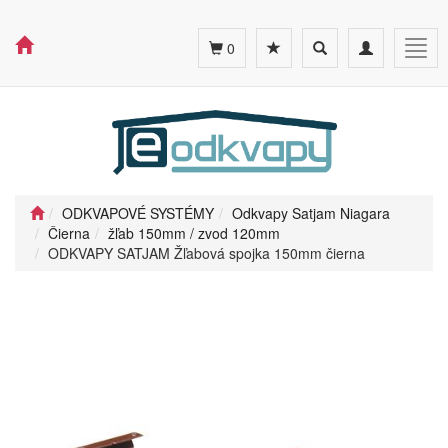
Toggle
Toggle
Togg
0
search
navigation
navig
ODKVAPOVÉ SYSTÉMY
Odkvapy Satjam Niagara
Čierna
žľab 150mm / zvod 120mm
ODKVAPY SATJAM Žľabová spojka 150mm čierna