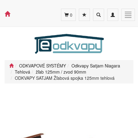
Toggle
Toggle
Togg
0
search
navigation
navig
ODKVAPOVÉ SYSTÉMY
Odkvapy Satjam Niagara
Tehlová
žľab 125mm / zvod 90mm
ODKVAPY SATJAM Žľabová spojka 125mm tehlová