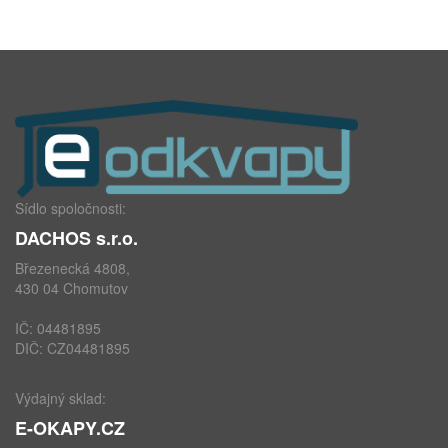
Sídlo spoločnosti:
DACHOS s.r.o.
Březenecká 4808,
430 04 Chomutov
IČ: 04481895
DIČ: CZ04481895
Výdajný sklad:
E-OKAPY.CZ