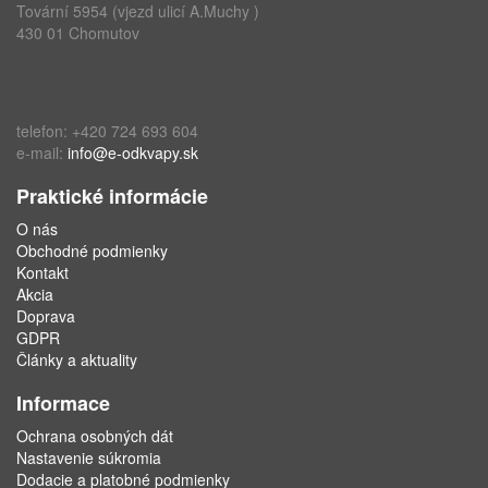
Tovární 5954 (vjezd ulicí A.Muchy )
430 01 Chomutov
telefon: +420 724 693 604
e-mail:
info@e-odkvapy.sk
Praktické informácie
O nás
Obchodné podmienky
Kontakt
Akcia
Doprava
GDPR
Články a aktuality
Informace
Ochrana osobných dát
Nastavenie súkromia
Dodacie a platobné podmienky