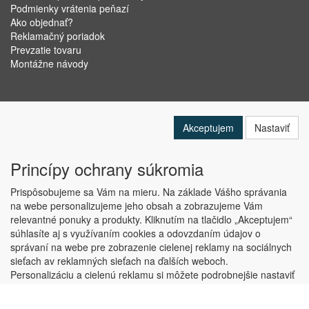
Podmienky vrátenia peňazí
Ako objednať?
Reklamačný poriadok
Prevzatie tovaru
Montážne návody
Akceptujem
Nastaviť
Princípy ochrany súkromia
Prispôsobujeme sa Vám na mieru. Na základe Vášho správania
na webe personalizujeme jeho obsah a zobrazujeme Vám
relevantné ponuky a produkty. Kliknutím na tlačidlo „Akceptujem“
Copyright © ABRA Software a.s. 2019
súhlasíte aj s využívaním cookies a odovzdaním údajov o
správaní na webe pre zobrazenie cielenej reklamy na sociálnych
sieťach av reklamných sieťach na ďalších weboch.
Personalizáciu a cielenú reklamu si môžete podrobnejšie nastaviť
alebo kedykoľvek vypnúť po kliknutí na tlačidlo „Nastaviť“.