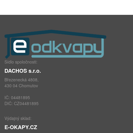
Sídlo spoločnosti:
DACHOS s.r.o.
Březenecká 4808,
430 04 Chomutov
IČ: 04481895
DIČ: CZ04481895
Výdajný sklad:
E-OKAPY.CZ