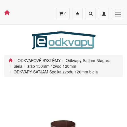
Toggle
Toggle
Togg
0
search
navigation
navig
ODKVAPOVÉ SYSTÉMY
Odkvapy Satjam Niagara
Biela
žľab 150mm / zvod 120mm
ODKVAPY SATJAM Spojka zvodu 120mm biela