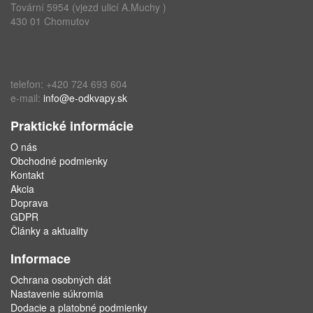
Tovární 5954 (vjezd ulicí A.Muchy )
430 01 Chomutov
telefon: +420 724 693 604
e-mail:
info@e-odkvapy.sk
Praktické informácie
O nás
Obchodné podmienky
Kontakt
Akcia
Doprava
GDPR
Články a aktuality
Informace
Ochrana osobných dát
Nastavenie súkromia
Dodacie a platobné podmienky