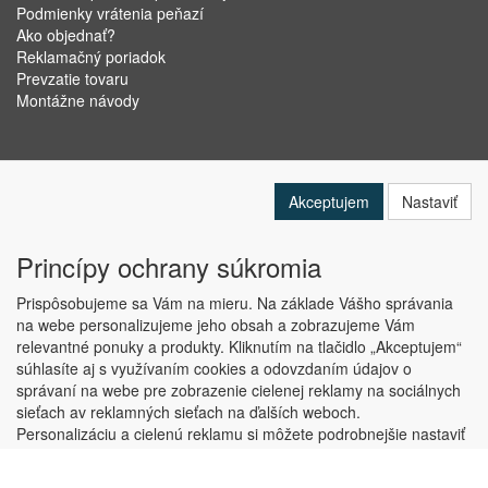
Podmienky vrátenia peňazí
Ako objednať?
Reklamačný poriadok
Prevzatie tovaru
Montážne návody
Akceptujem
Nastaviť
Princípy ochrany súkromia
Prispôsobujeme sa Vám na mieru. Na základe Vášho správania
na webe personalizujeme jeho obsah a zobrazujeme Vám
relevantné ponuky a produkty. Kliknutím na tlačidlo „Akceptujem“
Copyright © ABRA Software a.s. 2019
súhlasíte aj s využívaním cookies a odovzdaním údajov o
správaní na webe pre zobrazenie cielenej reklamy na sociálnych
sieťach av reklamných sieťach na ďalších weboch.
Personalizáciu a cielenú reklamu si môžete podrobnejšie nastaviť
alebo kedykoľvek vypnúť po kliknutí na tlačidlo „Nastaviť“.