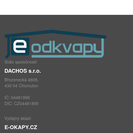
Sídlo spoločnosti:
DACHOS s.r.o.
Březenecká 4808,
430 04 Chomutov
IČ: 04481895
DIČ: CZ04481895
Výdajný sklad:
E-OKAPY.CZ