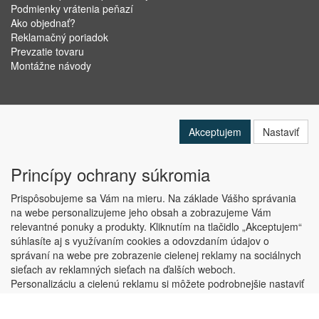
Podmienky vrátenia peňazí
Ako objednať?
Reklamačný poriadok
Prevzatie tovaru
Montážne návody
Akceptujem
Nastaviť
Princípy ochrany súkromia
Prispôsobujeme sa Vám na mieru. Na základe Vášho správania
na webe personalizujeme jeho obsah a zobrazujeme Vám
relevantné ponuky a produkty. Kliknutím na tlačidlo „Akceptujem“
Copyright © ABRA Software a.s. 2019
súhlasíte aj s využívaním cookies a odovzdaním údajov o
správaní na webe pre zobrazenie cielenej reklamy na sociálnych
sieťach av reklamných sieťach na ďalších weboch.
Personalizáciu a cielenú reklamu si môžete podrobnejšie nastaviť
alebo kedykoľvek vypnúť po kliknutí na tlačidlo „Nastaviť“.