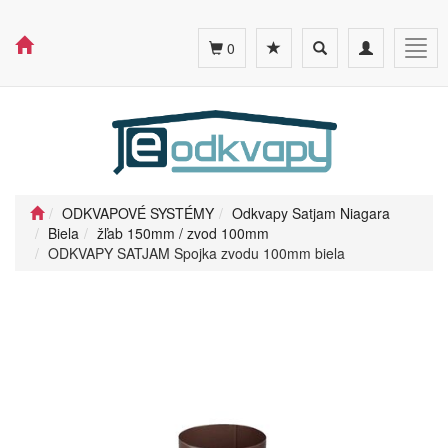
Toggle
Toggle
Togg
0
search
navigation
navig
ODKVAPOVÉ SYSTÉMY
Odkvapy Satjam Niagara
Biela
žľab 150mm / zvod 100mm
ODKVAPY SATJAM Spojka zvodu 100mm biela