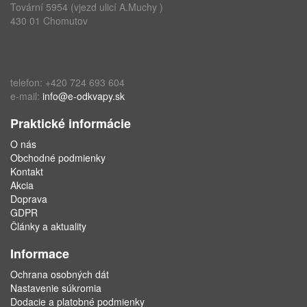
Tovární 5954 (vjezd ulicí A.Muchy )
430 01 Chomutov
telefon: +420 724 693 604
e-mail:
info@e-odkvapy.sk
Praktické informácie
O nás
Obchodné podmienky
Kontakt
Akcia
Doprava
GDPR
Články a aktuality
Informace
Ochrana osobných dát
Nastavenie súkromia
Dodacie a platobné podmienky