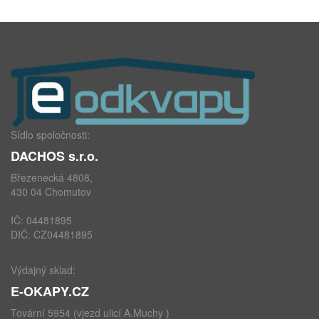
Sídlo spoločnosti:
DACHOS s.r.o.
Březenecká 4808,
430 04 Chomutov
IČ: 04481895
DIČ: CZ04481895
Výdajný sklad:
E-OKAPY.CZ
Tovární 5954 (vjezd ulicí A.Muchy )