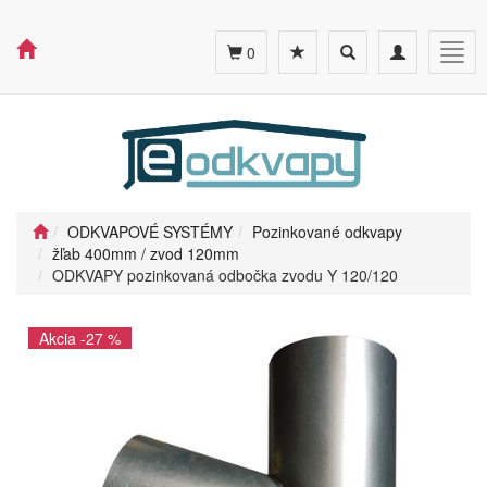
Toggle
Toggle
Togg
0
search
navigation
navig
ODKVAPOVÉ SYSTÉMY
Pozinkované odkvapy
žľab 400mm / zvod 120mm
ODKVAPY pozinkovaná odbočka zvodu Y 120/120
Akcia -27 %