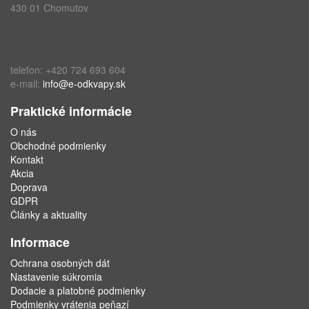
430 01 Chomutov
telefon: +420 724 693 604
e-mail:
info@e-odkvapy.sk
Praktické informácie
O nás
Obchodné podmienky
Kontakt
Akcia
Doprava
GDPR
Články a aktuality
Informace
Ochrana osobných dát
Nastavenie súkromia
Dodacie a platobné podmienky
Podmienky vrátenia peňazí