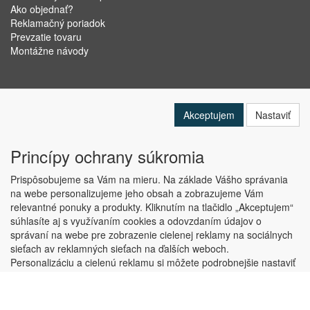
Ako objednať?
Reklamačný poriadok
Prevzatie tovaru
Montážne návody
Akceptujem
Nastaviť
Princípy ochrany súkromia
Prispôsobujeme sa Vám na mieru. Na základe Vášho správania
na webe personalizujeme jeho obsah a zobrazujeme Vám
relevantné ponuky a produkty. Kliknutím na tlačidlo „Akceptujem“
Copyright © ABRA Software a.s. 2019
súhlasíte aj s využívaním cookies a odovzdaním údajov o
správaní na webe pre zobrazenie cielenej reklamy na sociálnych
sieťach av reklamných sieťach na ďalších weboch.
Personalizáciu a cielenú reklamu si môžete podrobnejšie nastaviť
alebo kedykoľvek vypnúť po kliknutí na tlačidlo „Nastaviť“.