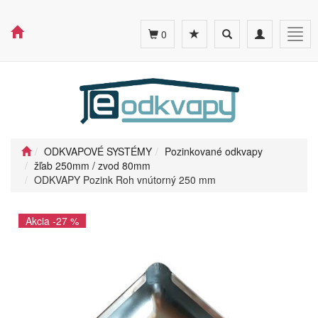
Toggle
Toggle
Togg
0
search
navigation
navig
ODKVAPOVÉ SYSTÉMY
Pozinkované odkvapy
žľab 250mm / zvod 80mm
ODKVAPY Pozink Roh vnútorný 250 mm
Akcia -27 %