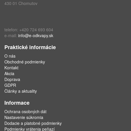
430 01 Chomutov
telefon: +420 724 693 604
e-mail:
info@e-odkvapy.sk
Praktické informácie
O nás
Obchodné podmienky
Kontakt
Akcia
Doprava
GDPR
Články a aktuality
Informace
Ochrana osobných dát
Nastavenie súkromia
Dodacie a platobné podmienky
Podmienky vrátenia peňazí