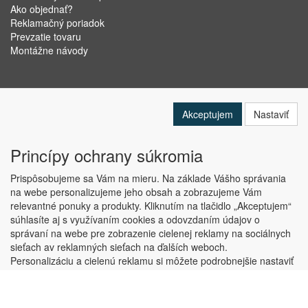
Ako objednať?
Reklamačný poriadok
Prevzatie tovaru
Montážne návody
Akceptujem
Nastaviť
Princípy ochrany súkromia
Prispôsobujeme sa Vám na mieru. Na základe Vášho správania
na webe personalizujeme jeho obsah a zobrazujeme Vám
relevantné ponuky a produkty. Kliknutím na tlačidlo „Akceptujem“
Copyright © ABRA Software a.s. 2019
súhlasíte aj s využívaním cookies a odovzdaním údajov o
správaní na webe pre zobrazenie cielenej reklamy na sociálnych
sieťach av reklamných sieťach na ďalších weboch.
Personalizáciu a cielenú reklamu si môžete podrobnejšie nastaviť
alebo kedykoľvek vypnúť po kliknutí na tlačidlo „Nastaviť“.