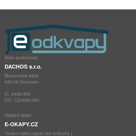
Sídlo spoločnosti:
DACHOS s.r.o.
Březenecká 4808,
430 04 Chomutov
IČ: 04481895
DIČ: CZ04481895
Výdajný sklad:
E-OKAPY.CZ
Tovární 5954 (vjezd ulicí A.Muchy )