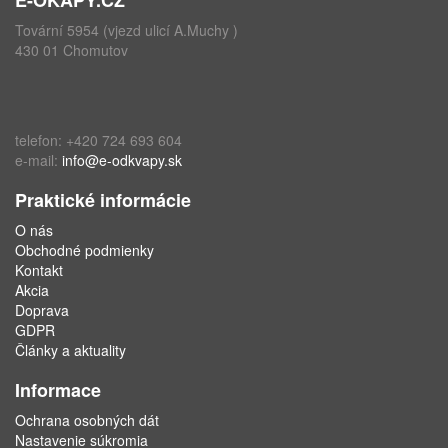
Tovární 5954 (vjezd ulicí A.Muchy )
430 01 Chomutov
telefon: +420 724 693 604
e-mail:
info@e-odkvapy.sk
Praktické informácie
O nás
Obchodné podmienky
Kontakt
Akcia
Doprava
GDPR
Články a aktuality
Informace
Ochrana osobných dát
Nastavenie súkromia