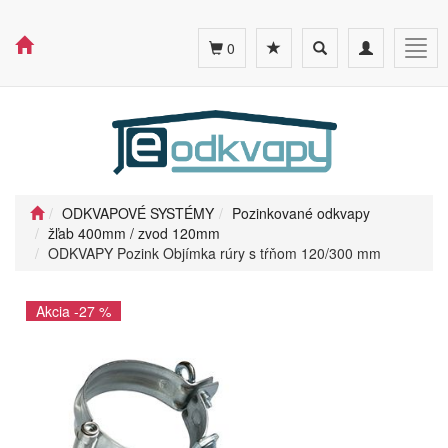
Toggle
Toggle
Togg
0
search
navigation
navig
ODKVAPOVÉ SYSTÉMY
Pozinkované odkvapy
žľab 400mm / zvod 120mm
ODKVAPY Pozink Objímka rúry s tŕňom 120/300 mm
Akcia -27 %