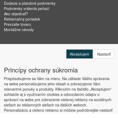
Dodacie a platobné podmienky
Podmienky vrátenia peňazí
Ako objednať?
Reklamačný poriadok
Prevzatie tovaru
Montážne návody
Akceptujem
Nastaviť
Princípy ochrany súkromia
Prispôsobujeme sa Vám na mieru. Na základe Vášho správania
na webe personalizujeme jeho obsah a zobrazujeme Vám
relevantné ponuky a produkty. Kliknutím na tlačidlo „Akceptujem“
Copyright © ABRA Software a.s. 2019
súhlasíte aj s využívaním cookies a odovzdaním údajov o
správaní na webe pre zobrazenie cielenej reklamy na sociálnych
sieťach av reklamných sieťach na ďalších weboch.
Personalizáciu a cielenú reklamu si môžete podrobnejšie nastaviť
alebo kedykoľvek vypnúť po kliknutí na tlačidlo „Nastaviť“.