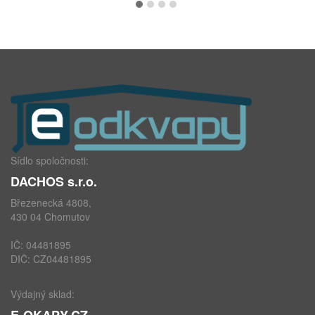
Sídlo spoločnosti:
DACHOS s.r.o.
Březenecká 4808,
430 04 Chomutov
IČ: 04481895
DIČ: CZ04481895
Výdajný sklad:
E-OKAPY.CZ