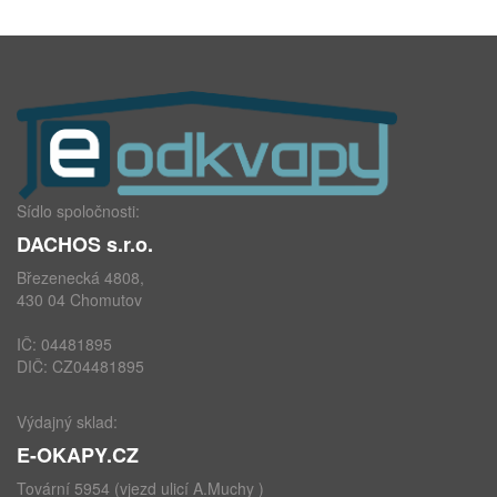
Sídlo spoločnosti:
DACHOS s.r.o.
Březenecká 4808,
430 04 Chomutov
IČ: 04481895
DIČ: CZ04481895
Výdajný sklad:
E-OKAPY.CZ
Tovární 5954 (vjezd ulicí A.Muchy )