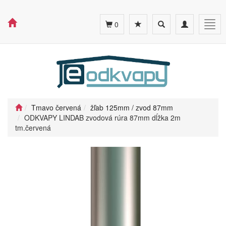
Toggle
Toggle
Togg
0
search
navigation
navig
Tmavo červená
žľab 125mm / zvod 87mm
ODKVAPY LINDAB zvodová rúra 87mm dĺžka 2m
tm.červená