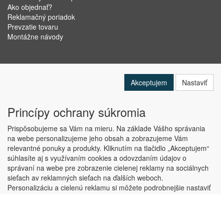
Ako objednať?
Reklamačný poriadok
Prevzatie tovaru
Montážne návody
Akceptujem
Nastaviť
Princípy ochrany súkromia
Prispôsobujeme sa Vám na mieru. Na základe Vášho správania
na webe personalizujeme jeho obsah a zobrazujeme Vám
relevantné ponuky a produkty. Kliknutím na tlačidlo „Akceptujem“
Copyright © ABRA Software a.s. 2019
súhlasíte aj s využívaním cookies a odovzdaním údajov o
správaní na webe pre zobrazenie cielenej reklamy na sociálnych
sieťach av reklamných sieťach na ďalších weboch.
Personalizáciu a cielenú reklamu si môžete podrobnejšie nastaviť
alebo kedykoľvek vypnúť po kliknutí na tlačidlo „Nastaviť“.