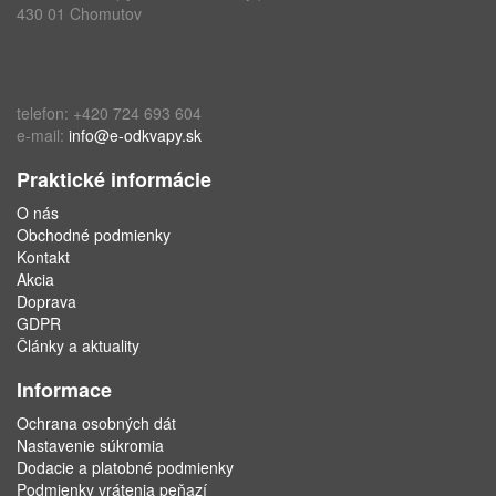
430 01 Chomutov
telefon: +420 724 693 604
e-mail:
info@e-odkvapy.sk
Praktické informácie
O nás
Obchodné podmienky
Kontakt
Akcia
Doprava
GDPR
Články a aktuality
Informace
Ochrana osobných dát
Nastavenie súkromia
Dodacie a platobné podmienky
Podmienky vrátenia peňazí