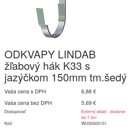
ODKVAPY LINDAB
žľabový hák K33 s
jazýčkom 150mm tm.šedý
Vaša cena s DPH
6,88 €
Vaša cena bez DPH
5,69 €
Dostupnosť
Externý sklad - dodanie
do 7 dní
Kód
WU30000101