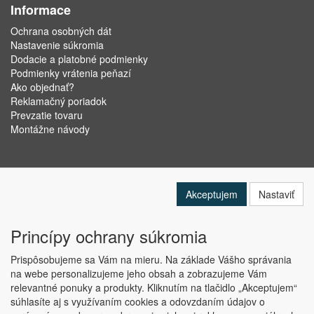
Informace
Ochrana osobných dát
Nastavenie súkromia
Dodacie a platobné podmienky
Podmienky vrátenia peňazí
Ako objednať?
Reklamačný poriadok
Prevzatie tovaru
Montážne návody
Akceptujem
Nastaviť
Princípy ochrany súkromia
Prispôsobujeme sa Vám na mieru. Na základe Vášho správania
na webe personalizujeme jeho obsah a zobrazujeme Vám
relevantné ponuky a produkty. Kliknutím na tlačidlo „Akceptujem“
Copyright © ABRA Software a.s. 2019
súhlasíte aj s využívaním cookies a odovzdaním údajov o