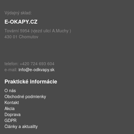
Výdajný sklad:
E-OKAPY.CZ
Tovární 5954 (vjezd ulicí A.Muchy )
430 01 Chomutov
telefon: +420 724 693 604
e-mail:
info@e-odkvapy.sk
Praktické informácie
O nás
Obchodné podmienky
Kontakt
Akcia
Doprava
GDPR
Články a aktuality