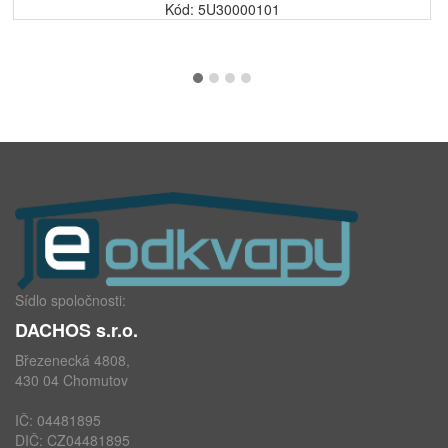
Kód: 5U30000101
Sídlo spoločnosti:
DACHOS s.r.o.
Březenecká 4808,
430 04 Chomutov
IČ: 04481895
DIČ: CZ04481895