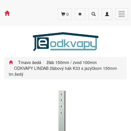
Toggle
Toggle
Togg
0
search
navigation
navig
Tmavo šedá
žľab 150mm / zvod 100mm
ODKVAPY LINDAB žľabový hák K33 s jazýčkom 150mm
tm.šedý