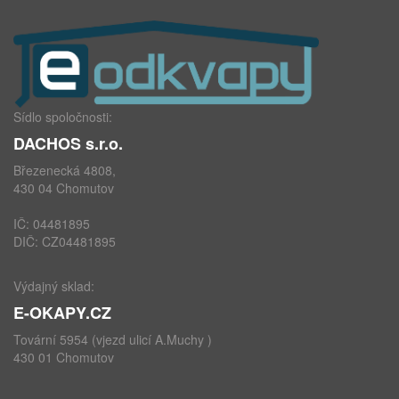
Sídlo spoločnosti:
DACHOS s.r.o.
Březenecká 4808,
430 04 Chomutov
IČ: 04481895
DIČ: CZ04481895
Výdajný sklad:
E-OKAPY.CZ
Tovární 5954 (vjezd ulicí A.Muchy )
430 01 Chomutov