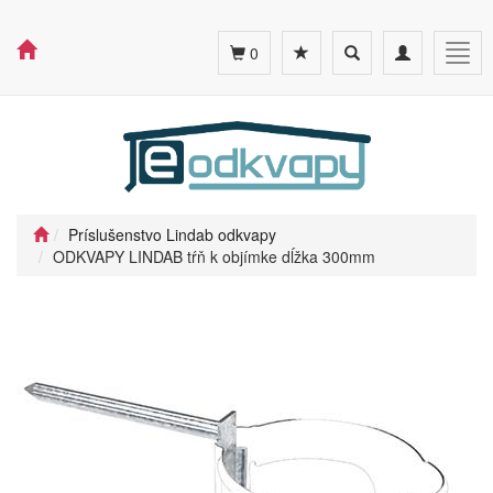
Toggle
Toggle
Togg
0
search
navigation
navig
Príslušenstvo Lindab odkvapy
ODKVAPY LINDAB tŕň k objímke dĺžka 300mm