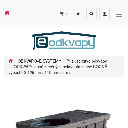
Toggle
Toggle
Togg
0
search
navigation
navig
ODKVAPOVÉ SYSTÉMY
Príslušenstvo odkvapy
ODKVAPY lapač strešných splavenín suchý BOČNÁ
výpust 50-125mm / 110mm čierny