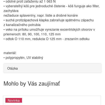
• odolné proti zaťaženiu až 1 063 N
• vyberateľný kôš pre jednoduché čistenie - kôš funguje ako filter,
zachytáva
nežiaduce splaveniny, napr. lístie a drobné konáre
• suchá protizápachová klapka zabraňuje spätnému zápachu
z kanalizačného potrubia
• veko na prítoku umožňuje vyrezanie excentrických otvorov v
priemeroch: 80, 90, 100, 110, 125 mm
• odtok O 110 mm, redukcia O 125 mm - zrezaním odtoku
materiál:
• polypropylén, UV stabilný
Otázka
Mohlo by Vás zaujímať
Novinka