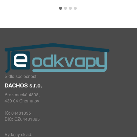
Sídlo spoločnosti:
DACHOS s.r.o.
Březenecká 4808,
430 04 Chomutov
IČ: 04481895
DIČ: CZ04481895
Výdajný sklad: