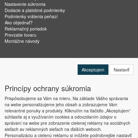
Nastavenie súkromia
Dodacie a platobné podmienky
Podmienky vrátenia peňazí
Ako objednať?
Reklamačný poriadok
Prevzatie tovaru
Montážne návody
Akceptujem
Nastaviť
Princípy ochrany súkromia
Prispôsobujeme sa Vám na mieru. Na základe Vášho správania
na webe personalizujeme jeho obsah a zobrazujeme Vám
relevantné ponuky a produkty. Kliknutím na tlačidlo „Akceptujem“
Copyright © ABRA Software a.s. 2019
súhlasíte aj s využívaním cookies a odovzdaním údajov o
správaní na webe pre zobrazenie cielenej reklamy na sociálnych
sieťach av reklamných sieťach na ďalších weboch.
Personalizáciu a cielenú reklamu si môžete podrobnejšie nastaviť