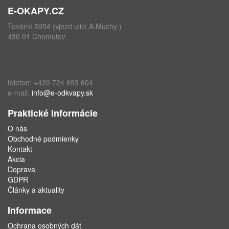
E-OKAPY.CZ
Tovární 5954 (vjezd ulicí A.Muchy )
430 01 Chomutov
telefon: +420 724 693 604
e-mail:
info@e-odkvapy.sk
Praktické informácie
O nás
Obchodné podmienky
Kontakt
Akcia
Doprava
GDPR
Články a aktuality
Informace
Ochrana osobných dát