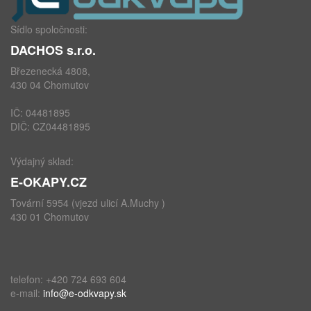
Sídlo spoločnosti:
DACHOS s.r.o.
Březenecká 4808,
430 04 Chomutov
IČ: 04481895
DIČ: CZ04481895
Výdajný sklad:
E-OKAPY.CZ
Tovární 5954 (vjezd ulicí A.Muchy )
430 01 Chomutov
telefon: +420 724 693 604
e-mail:
info@e-odkvapy.sk