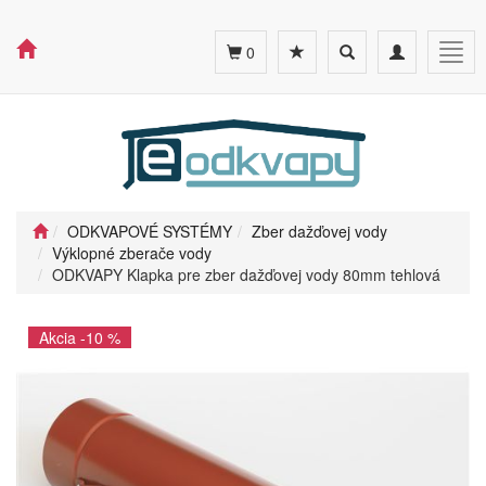
Toggle
Toggle
Togg
0
search
navigation
navig
ODKVAPOVÉ SYSTÉMY
Zber dažďovej vody
Výklopné zberače vody
ODKVAPY Klapka pre zber dažďovej vody 80mm tehlová
Akcia -10 %