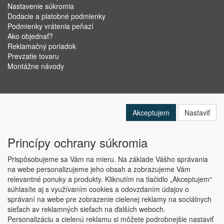
Nastavenie súkromia
Dodacie a platobné podmienky
Podmienky vrátenia peňazí
Ako objednať?
Reklamačný poriadok
Prevzatie tovaru
Montážne návody
Akceptujem
Nastaviť
Princípy ochrany súkromia
Prispôsobujeme sa Vám na mieru. Na základe Vášho správania
na webe personalizujeme jeho obsah a zobrazujeme Vám
relevantné ponuky a produkty. Kliknutím na tlačidlo „Akceptujem“
Copyright © ABRA Software a.s. 2019
súhlasíte aj s využívaním cookies a odovzdaním údajov o
správaní na webe pre zobrazenie cielenej reklamy na sociálnych
sieťach av reklamných sieťach na ďalších weboch.
Personalizáciu a cielenú reklamu si môžete podrobnejšie nastaviť