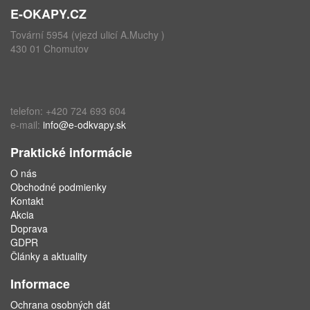
E-OKAPY.CZ
Tovární 5954 (vjezd ulicí A.Muchy )
430 01 Chomutov
telefon: +420 724 693 604
e-mail:
info@e-odkvapy.sk
Praktické informácie
O nás
Obchodné podmienky
Kontakt
Akcia
Doprava
GDPR
Články a aktuality
Informace
Ochrana osobných dát