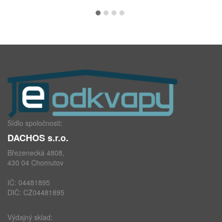
Sídlo spoločnosti:
DACHOS s.r.o.
Březenecká 4808,
430 04 Chomutov
IČ: 04481895
DIČ: CZ04481895
Výdajný sklad: