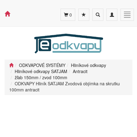
Toggle
Toggle
Togg
0
search
navigation
navig
ODKVAPOVÉ SYSTÉMY
Hliníkové odkvapy
Hliníkové odkvapy SATJAM
Antracit
žľab 150mm / zvod 100mm
ODKVAPY Hliník SATJAM Zvodová objímka na skrutku
100mm antracit