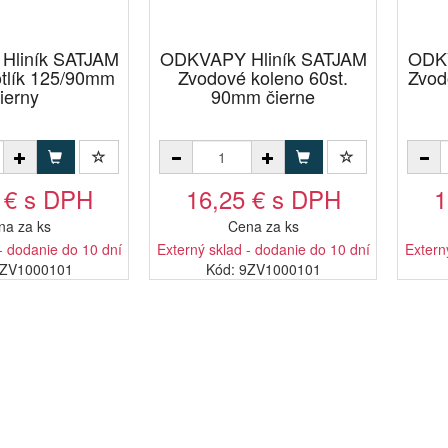
Hliník SATJAM
ODKVAPY Hliník SATJAM
ODKV
otlík 125/90mm
Zvodové koleno 60st.
Zvod
ierny
90mm čierne
 € s DPH
16,25 € s DPH
1
na za ks
Cena za ks
- dodanie do 10 dní
Externý sklad - dodanie do 10 dní
Extern
7ZV1000101
Kód: 9ZV1000101