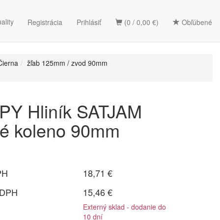
ality
Registrácia
Prihlásiť
(0 / 0,00 €)
Obľúbené
Čierna
žľab 125mm / zvod 90mm
Y Hliník SATJAM
vé koleno 90mm
PH
18,71 €
 DPH
15,46 €
Externý sklad - dodanie do
10 dní