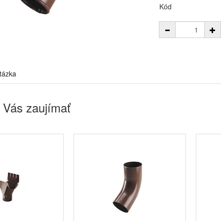
Kód
tázka
 Vás zaujímať