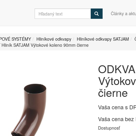
Články a aktu
POVÉ SYSTÉMY
Hliníkové odkvapy
Hliníkové odkvapy SATJAM
Hliník SATJAM Výtokové koleno 90mm čierne
ODKVAP
Výtoko
čierne
Vaša cena s D
Vaša cena bez
Dostupnosť