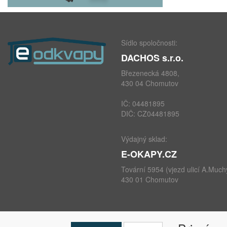
Sídlo spoločnosti:
DACHOS s.r.o.
Březenecká 4808,
430 04 Chomutov
IČ: 04481895
DIČ: CZ04481895
Výdajný sklad:
E-OKAPY.CZ
Tovární 5954 (vjezd ulicí A.Much
430 01 Chomutov
telefon: +420 724 693 604