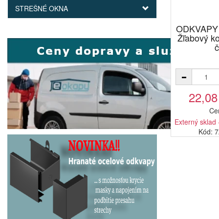
STREŠNÉ OKNA
ODKVAPY 
Žľabový k
č
22,08
Ce
Externý sklad 
Kód: 