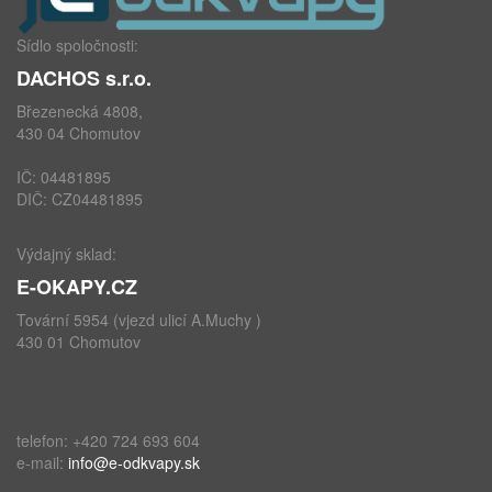
Sídlo spoločnosti:
DACHOS s.r.o.
Březenecká 4808,
430 04 Chomutov
IČ: 04481895
DIČ: CZ04481895
Výdajný sklad:
E-OKAPY.CZ
Tovární 5954 (vjezd ulicí A.Muchy )
430 01 Chomutov
telefon: +420 724 693 604
e-mail:
info@e-odkvapy.sk