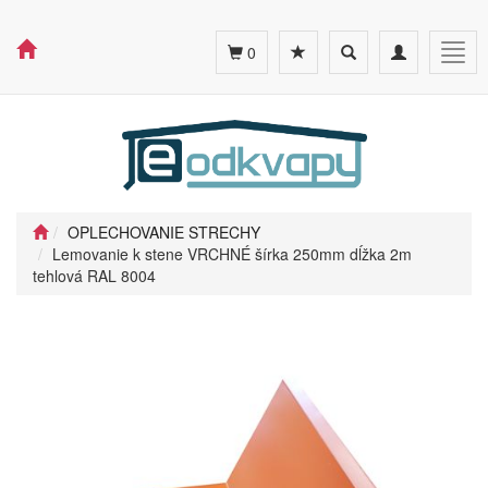
Toggle
Toggle
Togg
0
search
navigation
navig
OPLECHOVANIE STRECHY
Lemovanie k stene VRCHNÉ šírka 250mm dĺžka 2m
tehlová RAL 8004