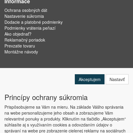
Informace
Ochrana osobných dát
Nastavenie súkromia
Dodacie a platobné podmienky
Podmienky vrátenia peňazí
Ako objednať?
Reklamačný poriadok
Prevzatie tovaru
Montážne návody
Akceptujem
Nastaviť
Princípy ochrany súkromia
Prispôsobujeme sa Vám na mieru. Na základe Vášho správania
na webe personalizujeme jeho obsah a zobrazujeme Vám
relevantné ponuky a produkty. Kliknutím na tlačidlo „Akceptujem“
Copyright © ABRA Software a.s. 2019
súhlasíte aj s využívaním cookies a odovzdaním údajov o
správaní na webe pre zobrazenie cielenej reklamy na sociálnych