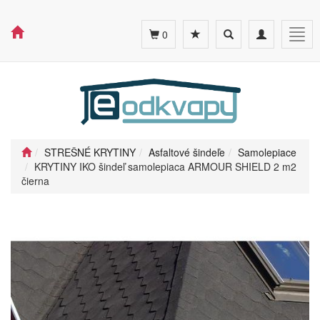
Toggle
Toggle
Togg
0
search
navigation
navig
STREŠNÉ KRYTINY
Asfaltové šindeľe
Samolepiace
KRYTINY IKO šindeľ samolepiaca ARMOUR SHIELD 2 m2
čierna