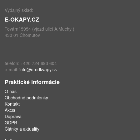
Výdajný sklad:
E-OKAPY.CZ
Tovární 5954 (vjezd ulicí A.Muchy )
430 01 Chomutov
telefon: +420 724 693 604
e-mail:
info@e-odkvapy.sk
Praktické informácie
O nás
Obchodné podmienky
Kontakt
Akcia
Doprava
GDPR
Články a aktuality