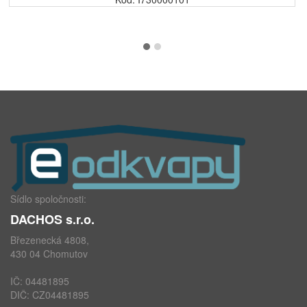
Sídlo spoločnosti:
DACHOS s.r.o.
Březenecká 4808,
430 04 Chomutov
IČ: 04481895
DIČ: CZ04481895