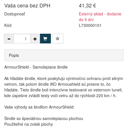
Vaša cena bez DPH
41,32 €
Dostupnosť
Externý sklad - dodanie
do 5 dní
Kód
L730000101
Popis
ArmourShield - Samolepiace šindle
Ak hľadáte šindle, ktoré poskytujú výnimočnú ochranu proti silným
vetrom, tak potom šindle IKO Armoushield sú presne to, čo
hľadáte. Tieto šindle boli intenzívne testované vo veternom tuneli,
kde úspešne zvládli testy voči vetru až do rýchlosti 220 km / h.
Vaše výhody sa šindľom ArmourShield:
Šindle so špeciálnou samolepiacou plochou
Použiteľné na zvislé plochy