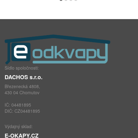
Sídlo spoločnosti:
DACHOS s.r.o.
Březenecká 4808,
430 04 Chomutov
IČ: 04481895
DIČ: CZ04481895
Výdajný sklad:
E-OKAPY.CZ