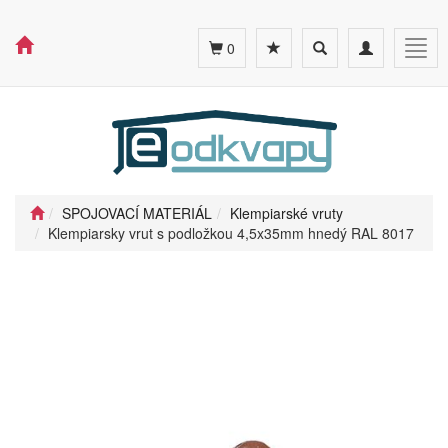
Toggle
Toggle
Togg
0
search
navigation
navig
SPOJOVACÍ MATERIÁL
Klempiarské vruty
Klempiarsky vrut s podložkou 4,5x35mm hnedý RAL 8017