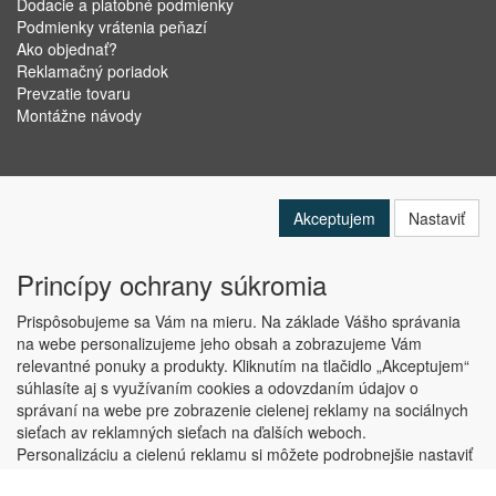
Dodacie a platobné podmienky
Podmienky vrátenia peňazí
Ako objednať?
Reklamačný poriadok
Prevzatie tovaru
Montážne návody
Akceptujem
Nastaviť
Princípy ochrany súkromia
Prispôsobujeme sa Vám na mieru. Na základe Vášho správania
na webe personalizujeme jeho obsah a zobrazujeme Vám
relevantné ponuky a produkty. Kliknutím na tlačidlo „Akceptujem“
Copyright © ABRA Software a.s. 2019
súhlasíte aj s využívaním cookies a odovzdaním údajov o
správaní na webe pre zobrazenie cielenej reklamy na sociálnych
sieťach av reklamných sieťach na ďalších weboch.
Personalizáciu a cielenú reklamu si môžete podrobnejšie nastaviť
alebo kedykoľvek vypnúť po kliknutí na tlačidlo „Nastaviť“.