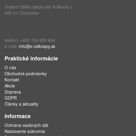
Tovární 5954 (vjezd ulicí A.Muchy )
430 01 Chomutov
telefon: +420 724 693 604
e-mail:
info@e-odkvapy.sk
Praktické informácie
O nás
Obchodné podmienky
Kontakt
Akcia
Doprava
GDPR
Články a aktuality
Informace
Ochrana osobných dát
Nastavenie súkromia