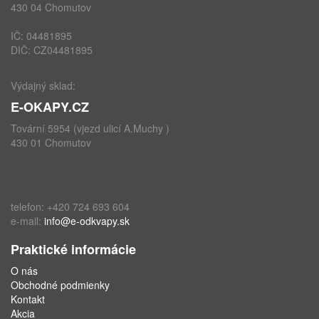
430 04 Chomutov
IČ: 04481895
DIČ: CZ04481895
Výdajný sklad:
E-OKAPY.CZ
Tovární 5954 (vjezd ulicí A.Muchy )
430 01 Chomutov
telefon: +420 724 693 604
e-mail:
info@e-odkvapy.sk
Praktické informácie
O nás
Obchodné podmienky
Kontakt
Akcia