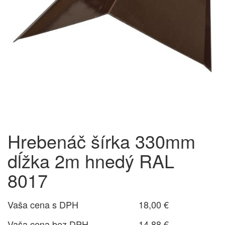
Hrebenáč šírka 330mm
dĺžka 2m hnedý RAL
8017
Vaša cena s DPH
18,00 €
Vaša cena bez DPH
14,88 €