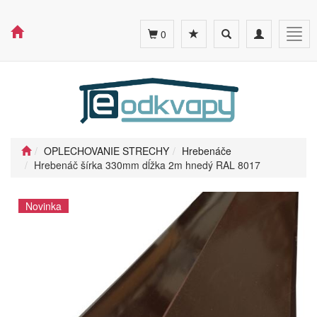
Toggle
Toggle
Togg
0
search
navigation
navig
OPLECHOVANIE STRECHY
Hrebenáče
Hrebenáč šírka 330mm dĺžka 2m hnedý RAL 8017
Novinka