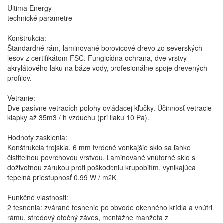
Ultima Energy
technické parametre
Konštrukcia:
Štandardné rám, laminované borovicové drevo zo severských
lesov z certifikátom FSC. Fungicídna ochrana, dve vrstvy
akrylátového laku na báze vody, profesionálne spoje drevených
profilov.
Vetranie:
Dve pasívne vetracích polohy ovládacej kľučky. Účinnosť vetracie
klapky až 35m3 / h vzduchu (pri tlaku 10 Pa).
Hodnoty zasklenia:
Konštrukcia trojskla, 6 mm tvrdené vonkajšie sklo sa ľahko
čistiteľnou povrchovou vrstvou. Laminované vnútorné sklo s
doživotnou zárukou proti poškodeniu krupobitím, vynikajúca
tepelná priestupnosť 0,99 W / m2K
Funkčné vlastnosti:
2 tesnenia: zvárané tesnenie po obvode okenného krídla a vnútri
rámu, stredový otočný záves, montážne manžeta z