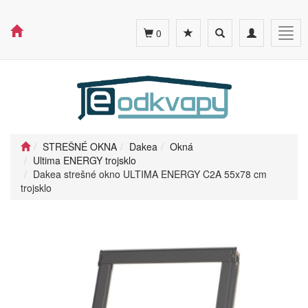
Toggle
Toggle
Togg
0
search
navigation
navig
STREŠNÉ OKNA
Dakea
Okná
Ultima ENERGY trojsklo
Dakea strešné okno ULTIMA ENERGY C2A 55x78 cm
trojsklo