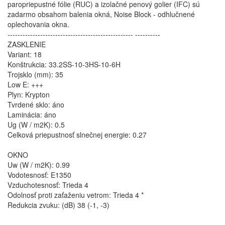
paropriepustné fólie (RUC) a izolačné penový golier (IFC) sú
zadarmo obsahom balenia okná, Noise Block - odhlučnené
oplechovania okna.
-------------------------------------------------- ----------
ZASKLENIE
Variant: 18
Konštrukcia: 33.2SS-10-3HS-10-6H
Trojsklo (mm): 35
Low E: +++
Plyn: Krypton
Tvrdené sklo: áno
Laminácia: áno
Ug (W / m2K): 0.5
Celková priepustnosť slnečnej energie: 0.27
OKNO
Uw (W / m2K): 0.99
Vodotesnosť: E1350
Vzduchotesnosť: Trieda 4
Odolnosť proti zaťaženiu vetrom: Trieda 4 *
Redukcia zvuku: (dB) 38 (-1, -3)