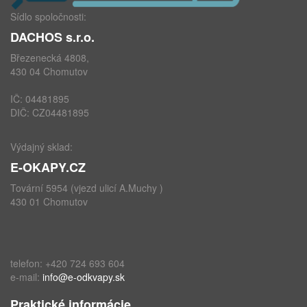
Sídlo spoločnosti:
DACHOS s.r.o.
Březenecká 4808,
430 04 Chomutov
IČ: 04481895
DIČ: CZ04481895
Výdajný sklad:
E-OKAPY.CZ
Tovární 5954 (vjezd ulicí A.Muchy )
430 01 Chomutov
telefon: +420 724 693 604
e-mail:
info@e-odkvapy.sk
Praktické informácie