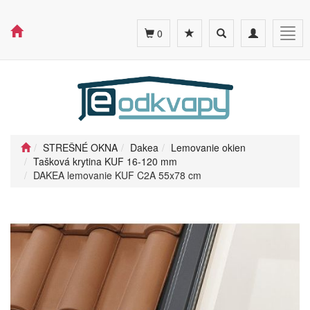
Toggle
Toggle
Togg
0
search
navigation
navig
STREŠNÉ OKNA
Dakea
Lemovanie okien
Tašková krytina KUF 16-120 mm
DAKEA lemovanie KUF C2A 55x78 cm