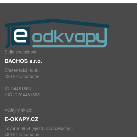
Sídlo spoločnosti:
DACHOS s.r.o.
Březenecká 4808,
430 04 Chomutov
IČ: 04481895
DIČ: CZ04481895
Výdajný sklad:
E-OKAPY.CZ
Tovární 5954 (vjezd ulicí A.Muchy )
430 01 Chomutov