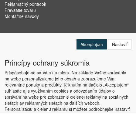
Reklamačný poriadok
Prevzatie tovaru
Montážne návody
Akceptujem
Nastaviť
Princípy ochrany súkromia
Prispôsobujeme sa Vám na mieru. Na základe Vášho správania
na webe personalizujeme jeho obsah a zobrazujeme Vám
relevantné ponuky a produkty. Kliknutím na tlačidlo „Akceptujem“
Copyright © ABRA Software a.s. 2019
súhlasíte aj s využívaním cookies a odovzdaním údajov o
správaní na webe pre zobrazenie cielenej reklamy na sociálnych
sieťach av reklamných sieťach na ďalších weboch.
Personalizáciu a cielenú reklamu si môžete podrobnejšie nastaviť
alebo kedykoľvek vypnúť po kliknutí na tlačidlo „Nastaviť“.