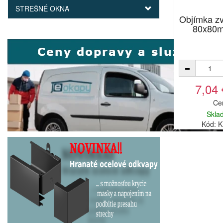
STREŠNÉ OKNA
Objímka 
80x80m
7,04
Ce
Skla
Kód: 