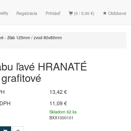
ality
Registrácia
Prihlásiť
(0 / 0,00 €)
Obľúbené
ové - žľab 125mm / zvod 80x80mm
ľabu ľavé HRANATÉ
rafitové
PH
13,42 €
 DPH
11,09 €
Skladom 62 ks
BXX1000101