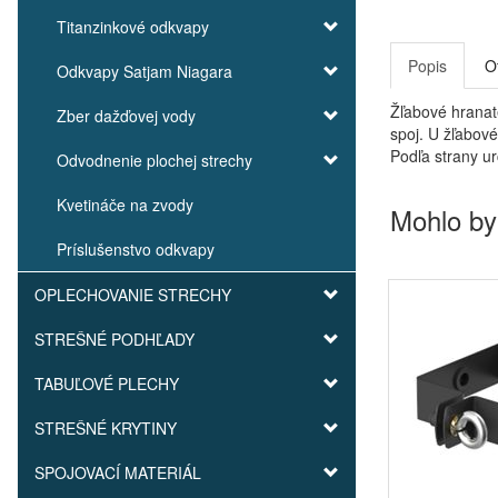
Titanzinkové odkvapy
Popis
O
Odkvapy Satjam Niagara
Žľabové hranat
Zber dažďovej vody
spoj. U žľabové
Podľa strany ur
Odvodnenie plochej strechy
Kvetináče na zvody
Mohlo by
Príslušenstvo odkvapy
OPLECHOVANIE STRECHY
STREŠNÉ PODHĽADY
TABUĽOVÉ PLECHY
STREŠNÉ KRYTINY
SPOJOVACÍ MATERIÁL