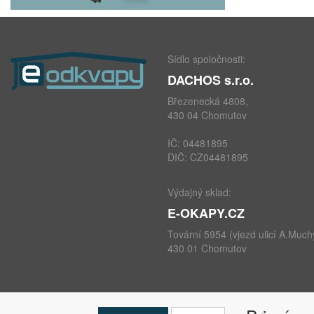
Sídlo spoločnosti:
DACHOS s.r.o.
Březenecká 4808,
430 04 Chomutov
IČ: 04481895
DIČ: CZ04481895
Výdajný sklad:
E-OKAPY.CZ
Tovární 5954 (vjezd ulicí A.Much
430 01 Chomutov
telefon: +420 724 693 604