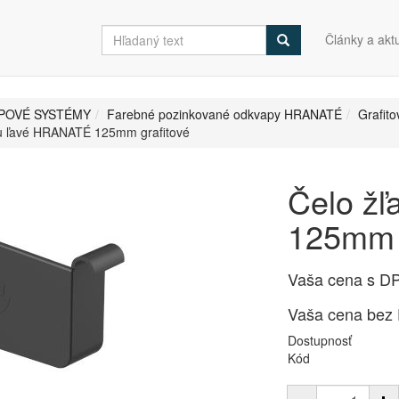
Články a aktu
POVÉ SYSTÉMY
Farebné pozinkované odkvapy HRANATÉ
Grafit
u ľavé HRANATÉ 125mm grafitové
Čelo ž
125mm g
Vaša cena s D
Vaša cena bez
Dostupnosť
Kód