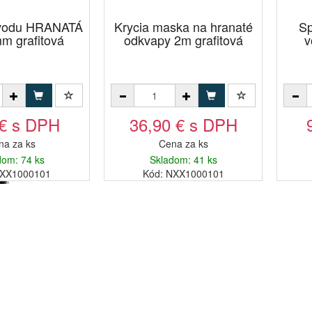
zvodu HRANATÁ
Krycia maska na hranaté
Sp
m grafitová
odkvapy 2m grafitová
v
 € s DPH
36,90 € s DPH
na za ks
Cena za ks
dom: 74 ks
Skladom: 41 ks
KXX1000101
Kód: NXX1000101