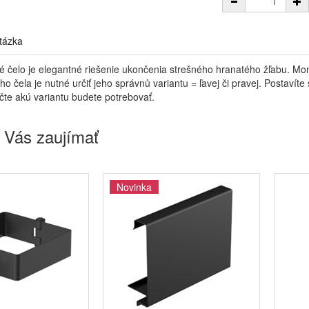
tázka
é čelo je elegantné riešenie ukončenia strešného hranatého žľabu. Mon
ho čela je nutné určiť jeho správnů variantu = ľavej či pravej. Postaví
čte akú variantu budete potrebovať.
 Vás zaujímať
Novinka